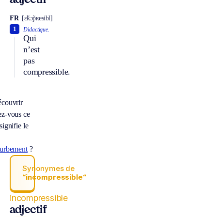
adjectif
FR
[ɛ̃kɔ̃pʀesibl]
1
Didactique.
Qui
n’est
pas
compressible.
couvrir
z-vous ce
signifie le
ourbement
?
Synonymes de
“incompressible“
incompressible
adjectif