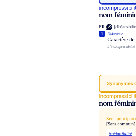
incompressibili
nom fémini
FR
[ɛ̃kɔ̃pʀesibilit
1
Didactique.
Caractère de 
L’incompressibilité 
Synonymes 
incompressibili
nom fémini
Sens principau
[Sens commun]
irréductibilité