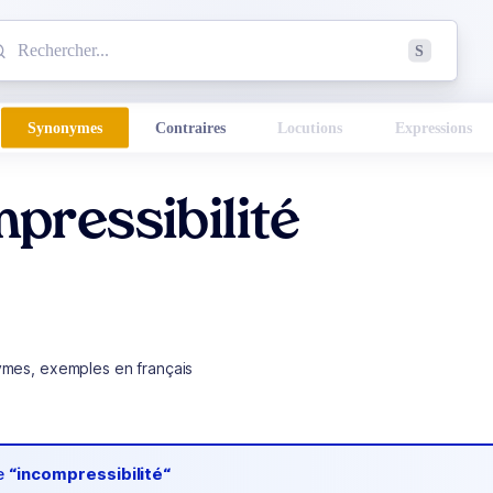
mmencez à chercher un mot dans le dictionnaire :
S
esults found.
Synonymes
Contraires
Locutions
Expressions
pressibilité
ymes, exemples en français
de
“incompressibilité“