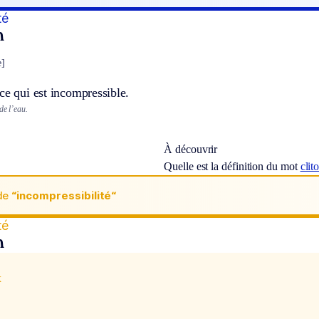
té
n
e]
ce qui est incompressible.
de l’eau.
À découvrir
Quelle est la définition du mot
clit
de
“incompressibilité“
té
n
x