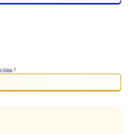
ocybine
?