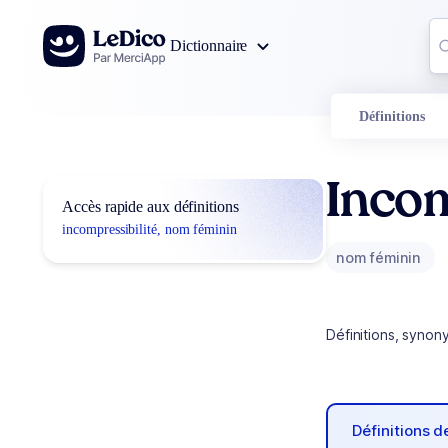
Aller au contenu
Co
Dictionnaire
0
r
Définitions
Incom
Accès rapide aux définitions
incompressibilité, nom féminin
nom féminin
Définitions, synon
Définitions 