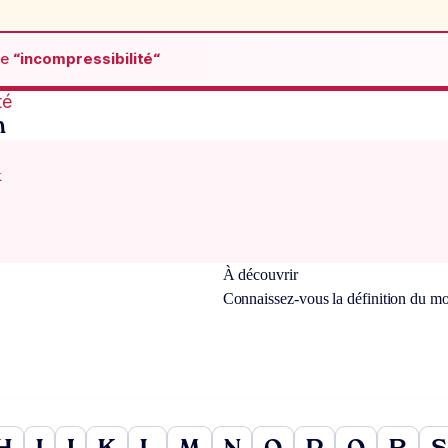
de
“incompressibilité“
té
n
x
À découvrir
Connaissez-vous la définition du m