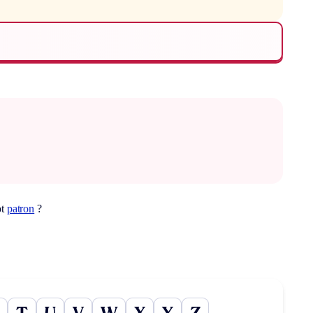
ot
patron
?