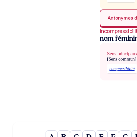
Antonymes 
incompressibili
nom fémini
Sens principau
[Sens commun]
compressibilité