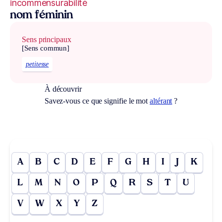
incommensurabilité
nom féminin
Sens principaux
[Sens commun]
petitesse
À découvrir
Savez-vous ce que signifie le mot
altérant
?
A
B
C
D
E
F
G
H
I
J
K
L
M
N
O
P
Q
R
S
T
U
V
W
X
Y
Z