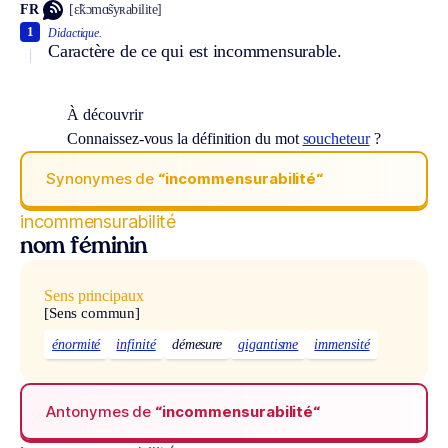
FR
[ɛ̃kɔmɑ̃syʀabilite]
1
Didactique.
Caractère de ce qui est incommensurable.
À découvrir
Connaissez-vous la définition du mot
soucheteur
?
Synonymes de
“incommensurabilité“
incommensurabilité
nom féminin
Sens principaux
[Sens commun]
énormité
infinité
démesure
gigantisme
immensité
Antonymes de
“incommensurabilité“