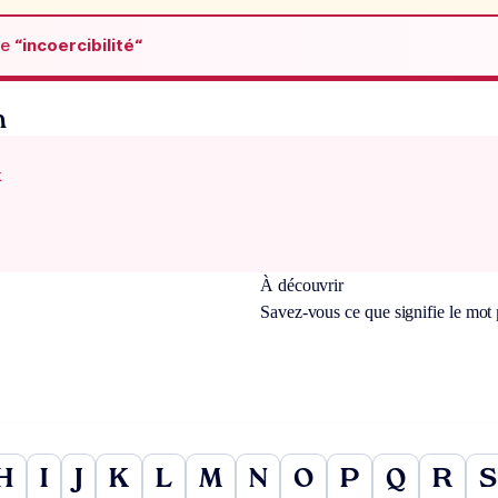
de
“incoercibilité“
n
x
À découvrir
Savez-vous ce que signifie le mot
H
I
J
K
L
M
N
O
P
Q
R
S