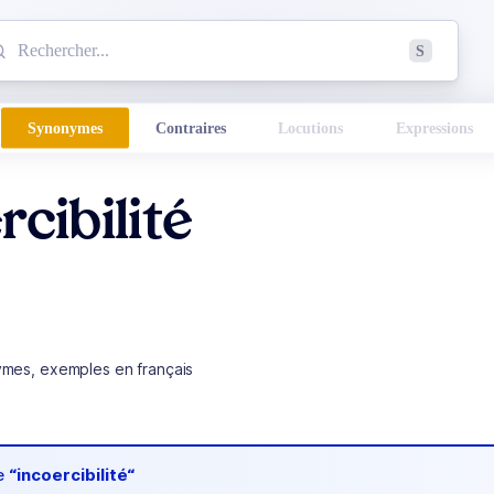
mmencez à chercher un mot dans le dictionnaire :
S
esults found.
Synonymes
Contraires
Locutions
Expressions
rcibilité
ymes, exemples en français
de
“incoercibilité“