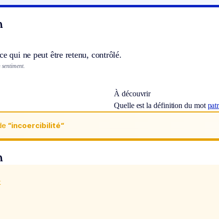
n
ce qui ne peut être retenu, contrôlé.
n sentiment.
À découvrir
Quelle est la définition du mot
pat
de
“incoercibilité“
n
x