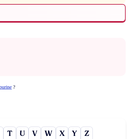
purine
?
T
U
V
W
X
Y
Z