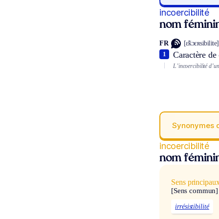
incoercibilité
nom fémini
FR
[ɛ̃kɔɛʀsibilite]
Caractère de 
1
L’incoercibilité d’u
Synonymes 
incoercibilité
nom fémini
Sens principau
[Sens commun]
irrésistibilité