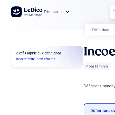
Aller au contenu
Co
Dictionnaire
0
r
Définitions
Incoe
Accès rapide aux définitions
incoercibilité, nom féminin
nom féminin
Définitions, synon
Définitions 