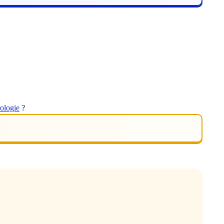
rologie
?