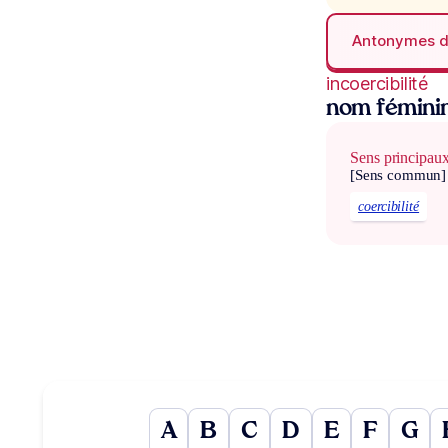
Antonymes 
incoercibilité
nom fémini
Sens principau
[Sens commun]
coercibilité
A
B
C
D
E
F
G