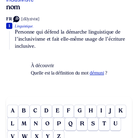
nom
FR
[ɛ̃klyzivist]
1
Linguistique.
Personne qui défend la démarche linguistique de
l’inclusivisme et fait elle-même usage de l’écriture
inclusive.
À découvrir
Quelle est la définition du mot
démuni
?
A
B
C
D
E
F
G
H
I
J
K
L
M
N
O
P
Q
R
S
T
U
V
W
X
Y
Z