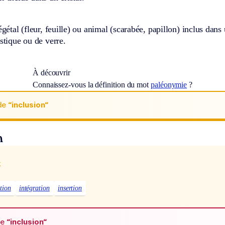
végétal (fleur, feuille) ou animal (scarabée, papillon) inclus dans
astique ou de verre.
À découvrir
Connaissez-vous la définition du mot
paléonymie
?
de
“inclusion“
n
x
tion
intégration
insertion
de
“inclusion“