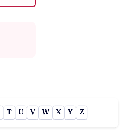
T
U
V
W
X
Y
Z