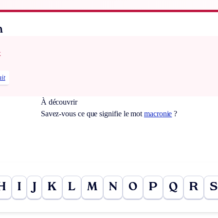
n
x
ait
À découvrir
Savez-vous ce que signifie le mot
macronie
?
H
I
J
K
L
M
N
O
P
Q
R
S