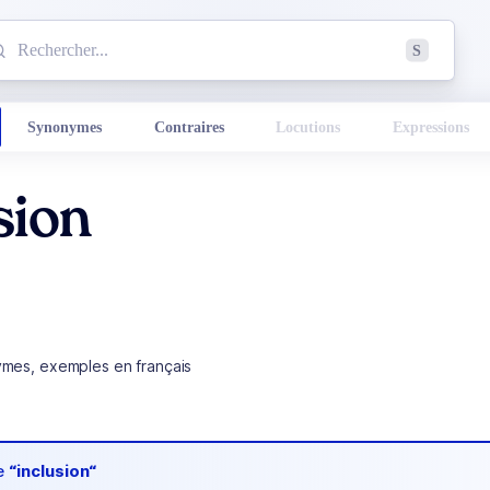
mmencez à chercher un mot dans le dictionnaire :
S
esults found.
Synonymes
Contraires
Locutions
Expressions
sion
ymes, exemples en français
de
“inclusion“