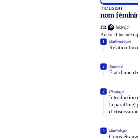
inclusion
nom fémini
FR
[ɛ̃klyzjɔ̃]
Action d’inclure qq
1
Mathématiques.
Relation bina
2
Anatomie.
État d’une de
3
Histologie.
Introduction
la paraffine)
d’observation
4
Minéralogie.
Corps étrange