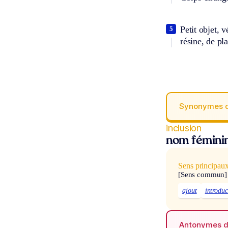
Petit objet, 
5
résine, de pl
Synonymes 
inclusion
nom fémini
Sens principau
[Sens commun]
ajout
introduc
Antonymes 