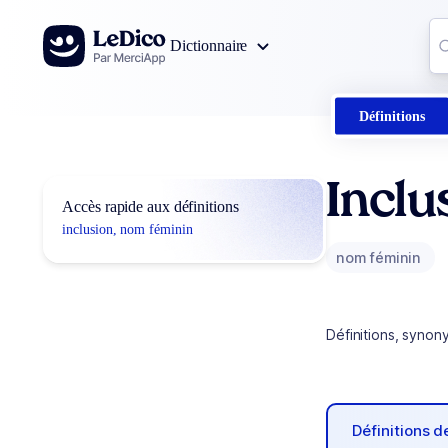
Aller au contenu
Co
Dictionnaire
0
r
Définitions
Inclu
Accès rapide aux définitions
inclusion, nom féminin
nom féminin
Définitions, synon
Définitions 