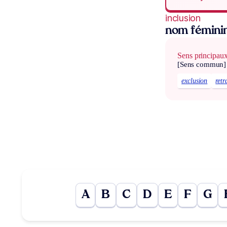
inclusion
nom fémini
Sens principau
[Sens commun]
exclusion
retr
A
B
C
D
E
F
G