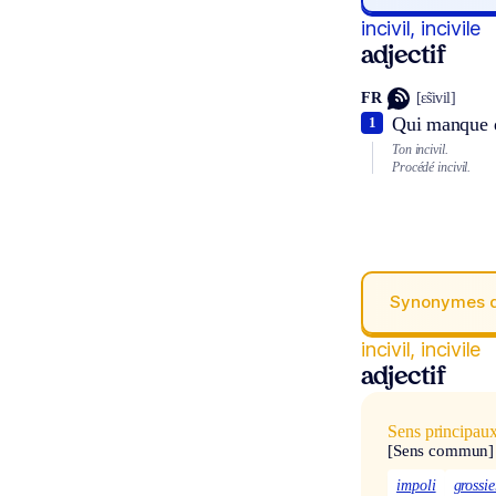
incivil, incivile
adjectif
FR
[ɛ̃sivil]
Qui manque de
1
Ton incivil.
Procédé incivil.
Synonymes 
incivil, incivile
adjectif
Sens principau
[Sens commun]
impoli
grossie