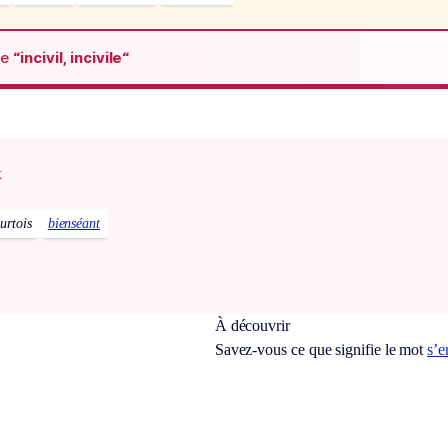
de
“incivil, incivile“
x
urtois
bienséant
À découvrir
Savez-vous ce que signifie le mot
s’e