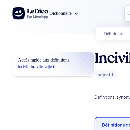
Aller au contenu
Co
Dictionnaire
0
r
Définitions
Incivi
Accès rapide aux définitions
incivil, incivile, adjectif
adjectif
Définitions, synon
Définitions 