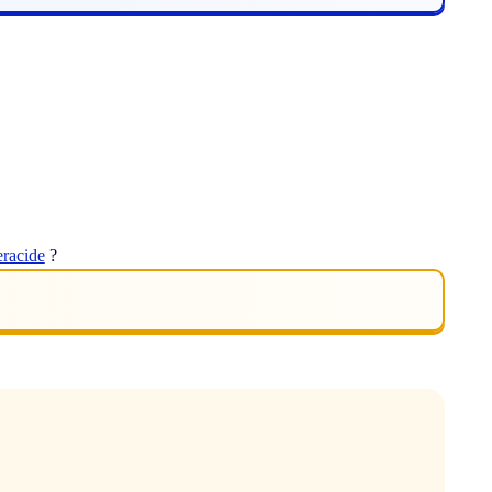
eracide
?