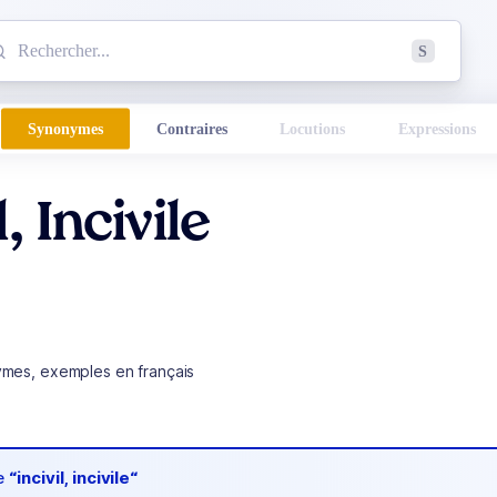
mmencez à chercher un mot dans le dictionnaire :
S
esults found.
Synonymes
Contraires
Locutions
Expressions
l, Incivile
ymes, exemples en français
de
“incivil, incivile“