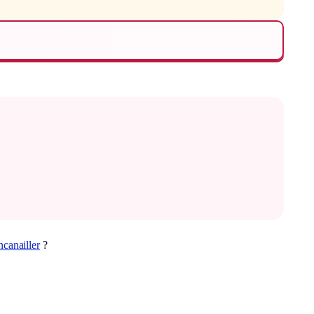
ncanailler
?