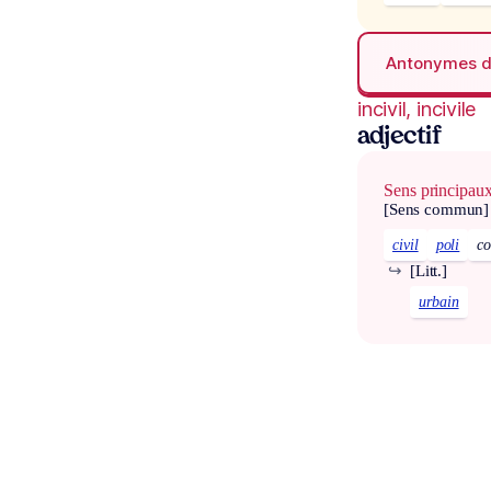
Antonymes 
incivil, incivile
adjectif
Sens principau
[Sens commun]
civil
poli
co
↪
[Litt.]
urbain