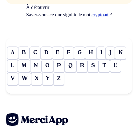
À découvrir
Savez-vous ce que signifie le mot
cryptoart
?
A
B
C
D
E
F
G
H
I
J
K
L
M
N
O
P
Q
R
S
T
U
V
W
X
Y
Z