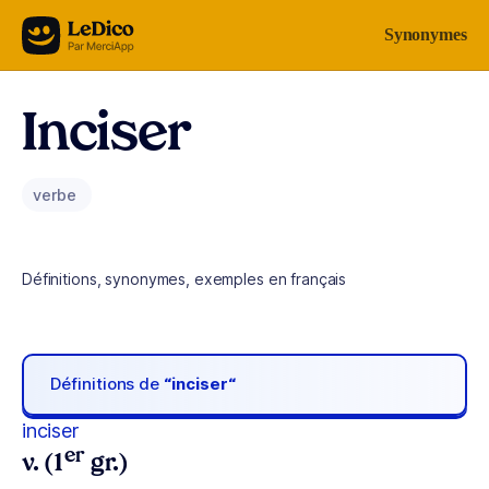
Aller au contenu
Synonymes
Inciser
verbe
Définitions, synonymes, exemples en français
Définitions de
“inciser“
inciser
er
v. (1
gr.)