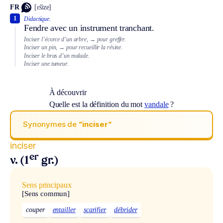
FR
[ɛ̃size]
1
Didactique.
Fendre avec un instrument tranchant.
Inciser l’écorce d’un arbre,
→ pour greffer.
Inciser un pin,
→ pour recueillir la résine.
Inciser le bras d’un malade.
Inciser une tumeur.
À découvrir
Quelle est la définition du mot
vandale
?
Synonymes de
“inciser“
inciser
er
v. (1
gr.)
Sens principaux
[Sens commun]
couper
entailler
scarifier
débrider