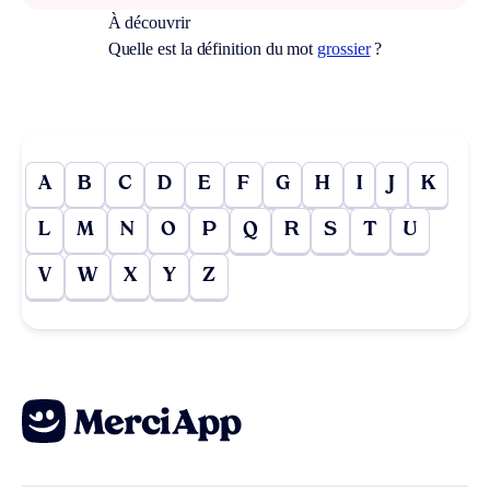
À découvrir
Quelle est la définition du mot
grossier
?
A
B
C
D
E
F
G
H
I
J
K
L
M
N
O
P
Q
R
S
T
U
V
W
X
Y
Z