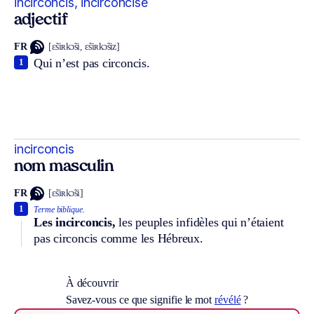
incirconcis, incirconcise
adjectif
FR
[ɛ̃siʀkɔ̃si, ɛ̃siʀkɔ̃siz]
Qui n’est pas circoncis.
1
incirconcis
nom masculin
FR
[ɛ̃siʀkɔ̃si]
1
Terme biblique.
Les incirconcis,
les peuples infidèles qui n’étaient
pas circoncis comme les Hébreux.
À découvrir
Savez-vous ce que signifie le mot
révélé
?