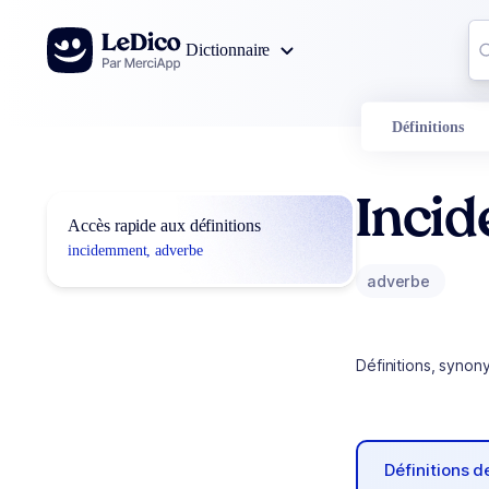
Aller au contenu
Co
Dictionnaire
0
r
Définitions
Inci
Accès rapide aux définitions
incidemment, adverbe
adverbe
Définitions, synon
Définitions 