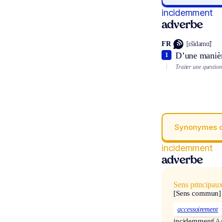
incidemment
adverbe
FR
[ɛ̃sidamɑ̃]
D’une manièr
1
Traiter une questio
Synonymes 
incidemment
adverbe
Sens principau
[Sens commun]
accessoirement
incidemment
[A