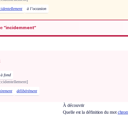
cidentellement
à l’occasion
de
“incidemment“
x
à fond
ccidentellement]
airement
délibérément
À découvrir
Quelle est la définition du mot
chro