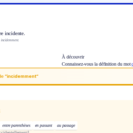
e incidente.
n incidemment.
À découvrir
Connaissez-vous la définition du mot
de
“incidemment“
x
entre parenthèses
en passant
au passage
ccidentellement]