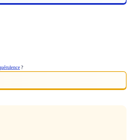
quérulence
?