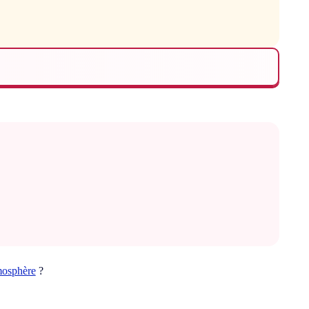
mosphère
?