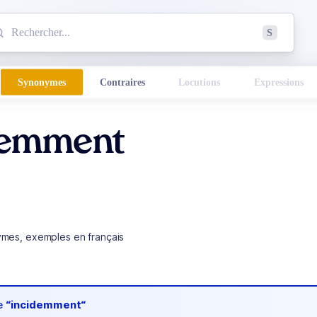
mmencez à chercher un mot dans le dictionnaire :
S
esults found.
Synonymes
Contraires
Locutions
Expressions
demment
ymes, exemples en français
de
“incidemment“