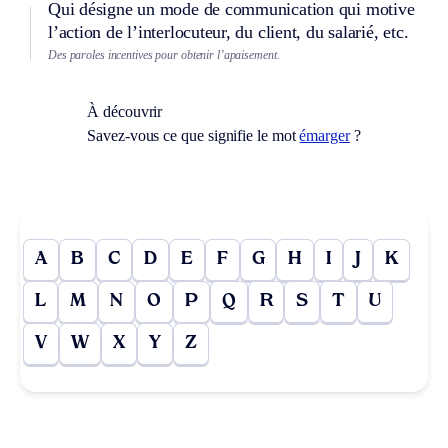
Qui désigne un mode de communication qui motive
l’action de l’interlocuteur, du client, du salarié, etc.
Des paroles incentives pour obtenir l’apaisement.
À découvrir
Savez-vous ce que signifie le mot
émarger
?
A
B
C
D
E
F
G
H
I
J
K
L
M
N
O
P
Q
R
S
T
U
V
W
X
Y
Z