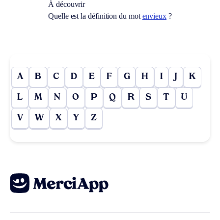
À découvrir
Quelle est la définition du mot
envieux
?
A
B
C
D
E
F
G
H
I
J
K
L
M
N
O
P
Q
R
S
T
U
V
W
X
Y
Z