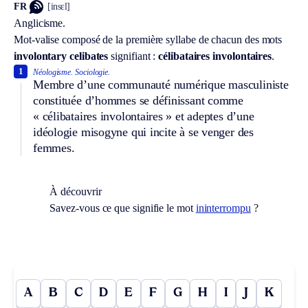
FR
[insɛl]
Anglicisme.
Mot-valise composé de la première syllabe de chacun des mots
involontary celibates
signifiant :
célibataires involontaires
.
1
Néologisme.
Sociologie.
Membre d’une communauté numérique masculiniste
constituée d’hommes se définissant comme
« célibataires involontaires » et adeptes d’une
idéologie misogyne qui incite à se venger des
femmes.
À découvrir
Savez-vous ce que signifie le mot
ininterrompu
?
A
B
C
D
E
F
G
H
I
J
K