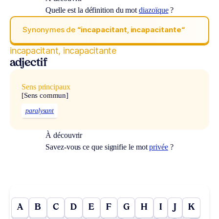
Quelle est la définition du mot
diazoïque
?
Synonymes de
“incapacitant, incapacitante“
incapacitant, incapacitante
adjectif
Sens principaux
[Sens commun]
paralysant
À découvrir
Savez-vous ce que signifie le mot
privée
?
A
B
C
D
E
F
G
H
I
J
K