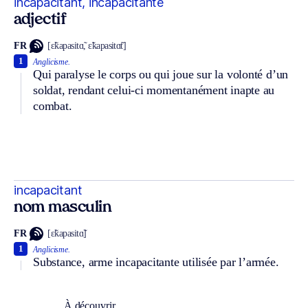
incapacitant, incapacitante
adjectif
FR
[ɛ̃kapasitɑ̃, ɛ̃kapasitɑ̃t]
1
Anglicisme.
Qui paralyse le corps ou qui joue sur la volonté d’un
soldat, rendant celui-ci momentanément inapte au
combat.
incapacitant
nom masculin
FR
[ɛ̃kapasitɑ̃]
1
Anglicisme.
Substance, arme incapacitante utilisée par l’armée.
À découvrir