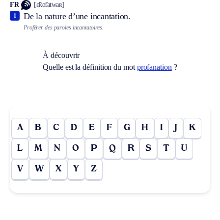
FR
[ɛ̃kɑ̃tatwaʀ]
De la nature d’une incantation.
1
Proférer des paroles incantatoires.
À découvrir
Quelle est la définition du mot
profanation
?
A
B
C
D
E
F
G
H
I
J
K
L
M
N
O
P
Q
R
S
T
U
V
W
X
Y
Z