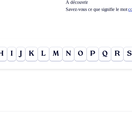
À découvrir
Savez-vous ce que signifie le mot
c
H
I
J
K
L
M
N
O
P
Q
R
S