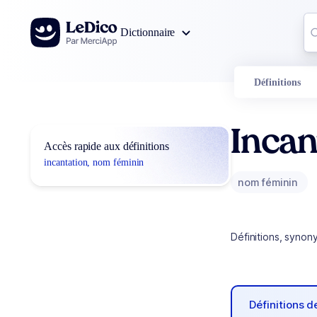
Aller au contenu
Co
Dictionnaire
0
r
Définitions
Incan
Accès rapide aux définitions
incantation, nom féminin
nom féminin
Définitions, synon
Définitions 