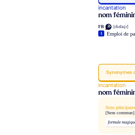
incantation
nom fémini
FR
[ɛ̃kɑ̃tasjɔ̃]
Emploi de pa
1
Synonymes 
incantation
nom fémini
Sens principau
[Sens commun]
formule magiqu