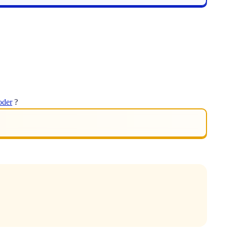
oder
?