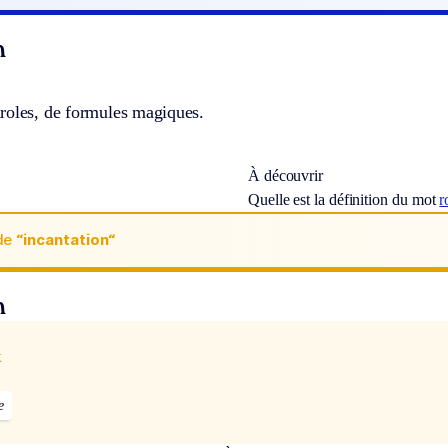
n
roles, de formules magiques.
À découvrir
Quelle est la définition du mot
r
de
“incantation“
n
x
e