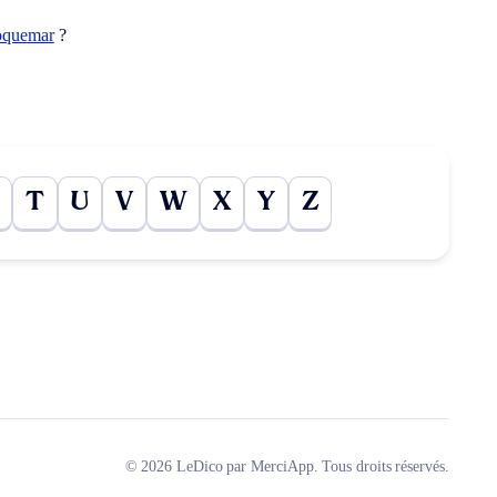
oquemar
?
T
U
V
W
X
Y
Z
© 2026 LeDico par MerciApp. Tous droits réservés.