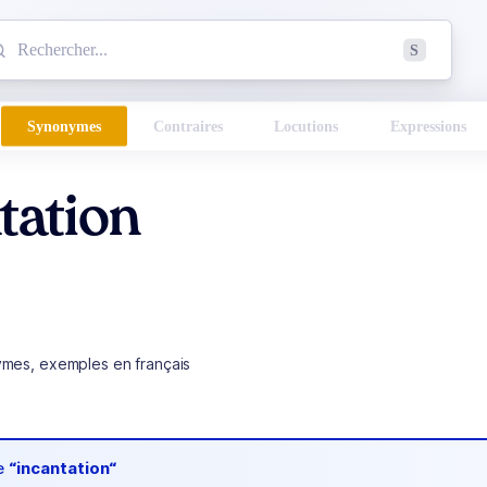
mmencez à chercher un mot dans le dictionnaire :
S
esults found.
Synonymes
Contraires
Locutions
Expressions
tation
ymes, exemples en français
de
“incantation“