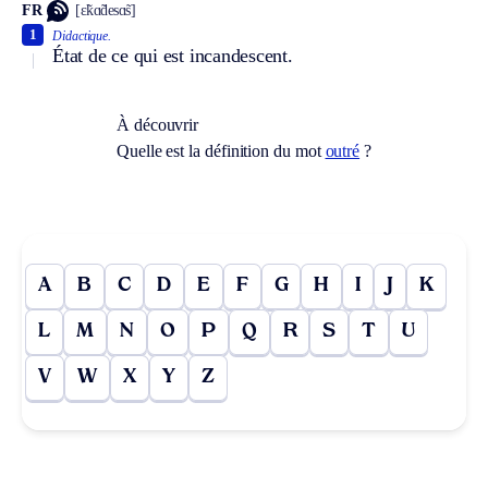
FR
[ɛ̃kɑ̃desɑ̃s]
1
Didactique.
État de ce qui est incandescent.
À découvrir
Quelle est la définition du mot
outré
?
A
B
C
D
E
F
G
H
I
J
K
L
M
N
O
P
Q
R
S
T
U
V
W
X
Y
Z