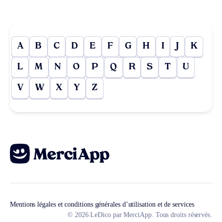
A
B
C
D
E
F
G
H
I
J
K
L
M
N
O
P
Q
R
S
T
U
V
W
X
Y
Z
Mentions légales et conditions générales d’utilisation et de services
© 2026 LeDico par MerciApp. Tous droits réservés.