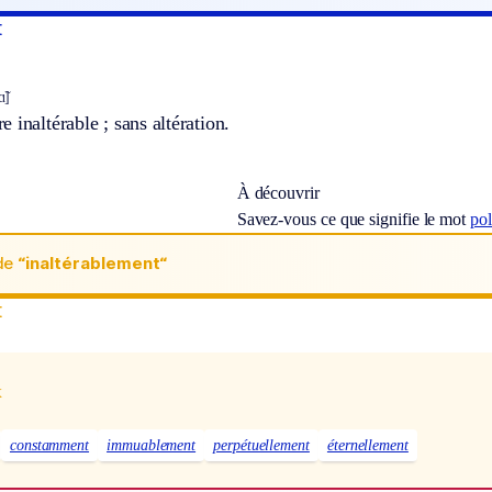
t
̃]
 inaltérable ; sans altération.
À découvrir
Savez-vous ce que signifie le mot
po
de
“inaltérablement“
t
x
constamment
immuablement
perpétuellement
éternellement