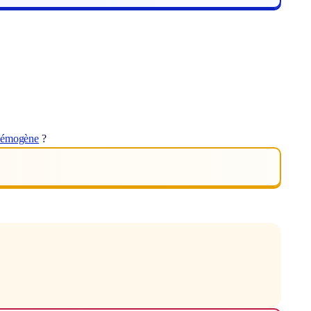
lémogène
?