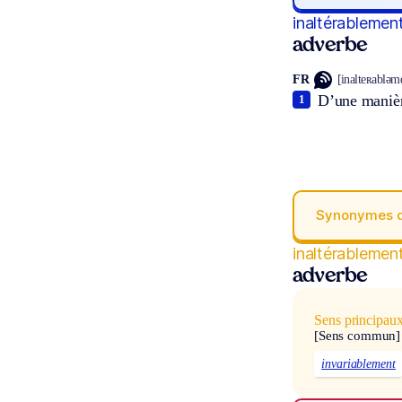
inaltérablemen
adverbe
FR
[inalteʀabləmɑ
D’une manière
1
Synonymes 
inaltérablemen
adverbe
Sens principau
[Sens commun]
invariablement