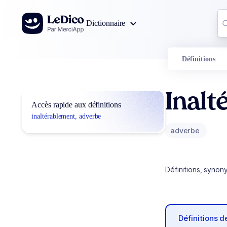
Aller au contenu
Co
Dictionnaire
0
r
Définitions
Inalt
Accès rapide aux définitions
inaltérablement, adverbe
adverbe
Définitions, synon
Définitions 