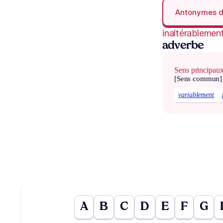
Antonymes 
inaltérablemen
adverbe
Sens principau
[Sens commun]
variablement
A
B
C
D
E
F
G