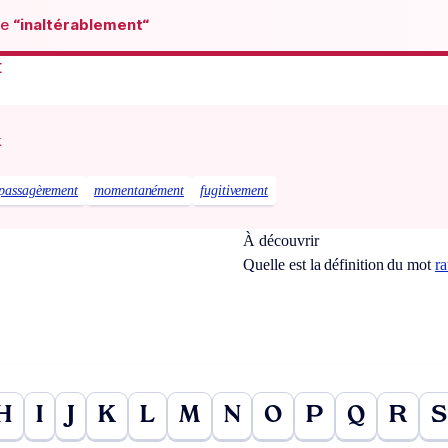
de
“inaltérablement“
t
x
passagèrement
momentanément
fugitivement
À découvrir
Quelle est la définition du mot
ra
H
I
J
K
L
M
N
O
P
Q
R
S