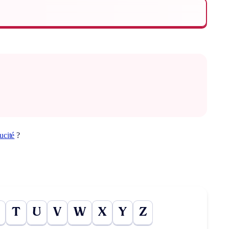
ucité
?
T
U
V
W
X
Y
Z