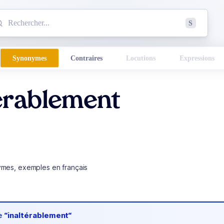
mmencez à chercher un mot dans le dictionnaire :
S
esults found.
Synonymes
Contraires
Locutions
Expressions
érablement
ymes, exemples en français
de
“inaltérablement“