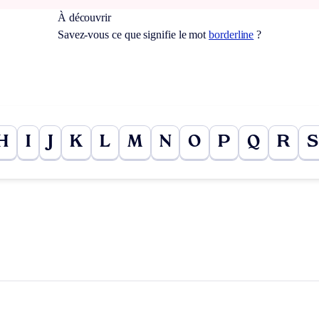
À découvrir
Savez-vous ce que signifie le mot
borderline
?
H
I
J
K
L
M
N
O
P
Q
R
S