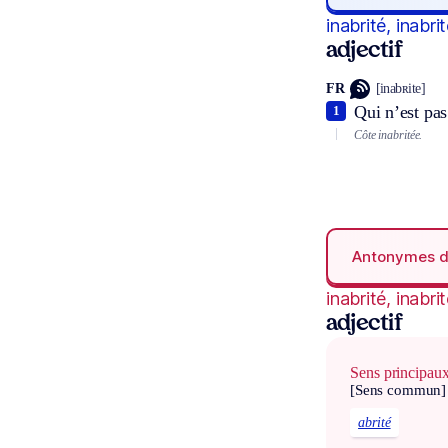
inabrité, inabri
adjectif
FR
[inabʀite]
Qui n’est pas
1
Côte inabritée.
Antonymes 
inabrité, inabri
adjectif
Sens principau
[Sens commun]
abrité