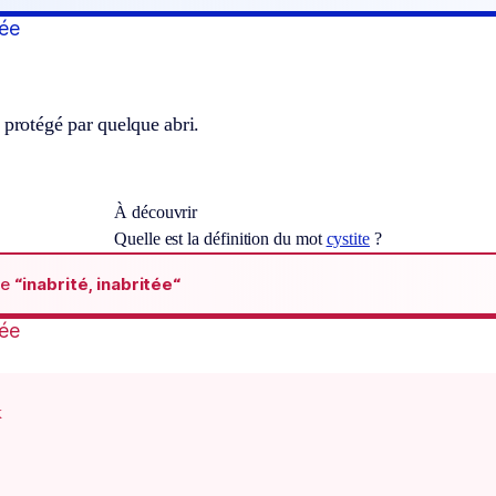
tée
 protégé par quelque abri.
À découvrir
Quelle est la définition du mot
cystite
?
de
“inabrité, inabritée“
tée
x