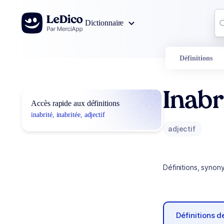
Aller au contenu
Co
Dictionnaire
0
r
Définitions
Inabr
Accès rapide aux définitions
inabrité, inabritée, adjectif
adjectif
Définitions, synon
Définitions 