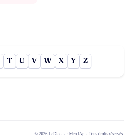
T
U
V
W
X
Y
Z
© 2026 LeDico par MerciApp. Tous droits réservés.