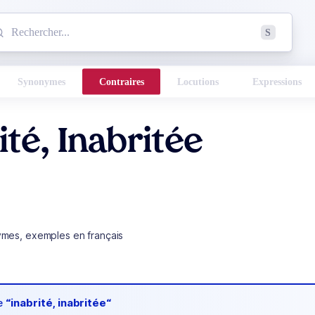
mmencez à chercher un mot dans le dictionnaire :
S
esults found.
Synonymes
Contraires
Locutions
Expressions
ité, Inabritée
ymes, exemples en français
de
“inabrité, inabritée“