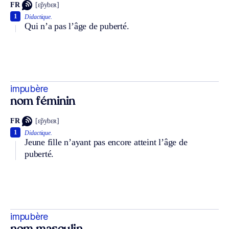
FR
[ɛ̃pybɛʀ]
1
Didactique.
Qui n’a pas l’âge de puberté.
impubère
nom féminin
FR
[ɛ̃pybɛʀ]
1
Didactique.
Jeune fille n’ayant pas encore atteint l’âge de
puberté.
impubère