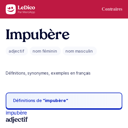
Aller au contenu
Contraires
Impubère
adjectif
nom féminin
nom masculin
Définitions, synonymes, exemples en français
Définitions de
“impubère“
impubère
adjectif