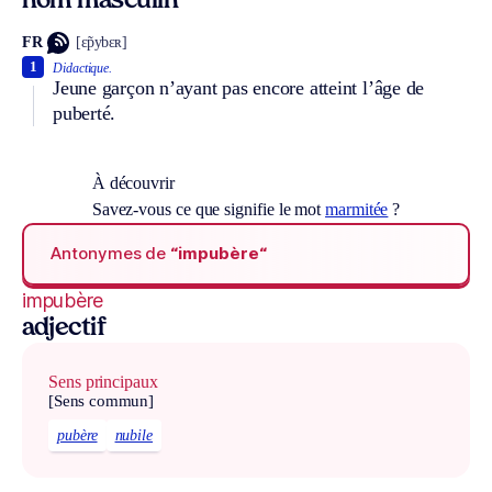
nom masculin
FR
[ɛ̃pybɛʀ]
1
Didactique.
Jeune garçon n’ayant pas encore atteint l’âge de
puberté.
À découvrir
Savez-vous ce que signifie le mot
marmitée
?
Antonymes de
“impubère“
impubère
adjectif
Sens principaux
[Sens commun]
pubère
nubile