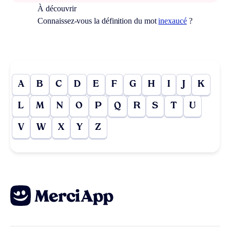
À découvrir
Connaissez-vous la définition du mot
inexaucé
?
A
B
C
D
E
F
G
H
I
J
K
L
M
N
O
P
Q
R
S
T
U
V
W
X
Y
Z