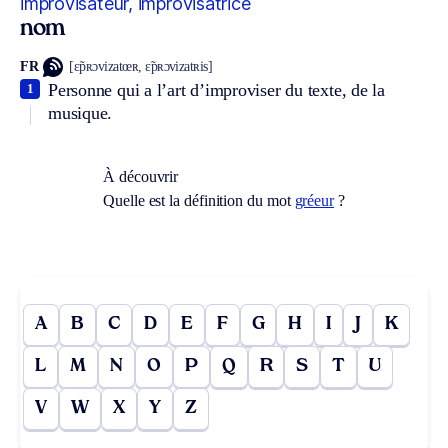
improvisateur, improvisatrice
nom
FR
[ɛ̃pʀɔvizatœʀ, ɛ̃pʀɔvizatʀis]
Personne qui a l’art d’improviser du texte, de la
1
musique.
À découvrir
Quelle est la définition du mot
gréeur
?
A
B
C
D
E
F
G
H
I
J
K
L
M
N
O
P
Q
R
S
T
U
V
W
X
Y
Z