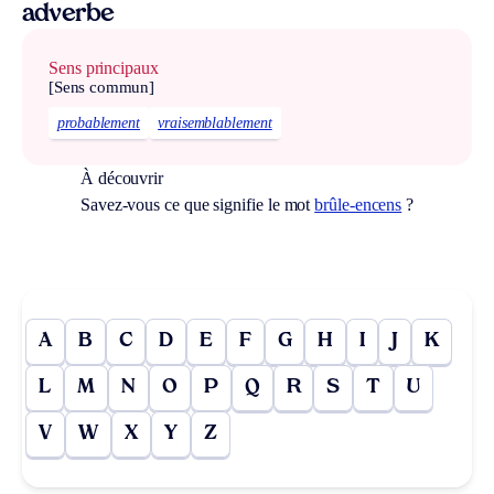
adverbe
Sens principaux
[Sens commun]
probablement
vraisemblablement
À découvrir
Savez-vous ce que signifie le mot
brûle-encens
?
A
B
C
D
E
F
G
H
I
J
K
L
M
N
O
P
Q
R
S
T
U
V
W
X
Y
Z