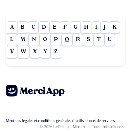
A
B
C
D
E
F
G
H
I
J
K
L
M
N
O
P
Q
R
S
T
U
V
W
X
Y
Z
Mentions légales et conditions générales d’utilisation et de services
© 2026 LeDico par MerciApp. Tous droits réservés.