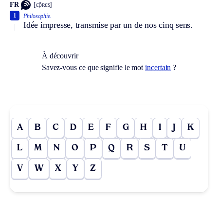
FR
[ɛ̃pʀɛs]
1
Philosophie.
Idée impresse, transmise par un de nos cinq sens.
À découvrir
Savez-vous ce que signifie le mot
incertain
?
A
B
C
D
E
F
G
H
I
J
K
L
M
N
O
P
Q
R
S
T
U
V
W
X
Y
Z