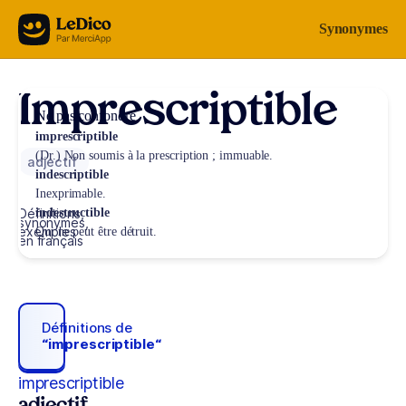
Aller au contenu
Synonymes
Imprescriptible
Ne pas confondre
imprescriptible
(Dr.) Non soumis à la prescription ; immuable.
adjectif
indescriptible
Inexprimable.
Définitions,
indestructible
synonymes,
exemples
Qui ne peut être détruit.
en français
Définitions de
“imprescriptible“
imprescriptible