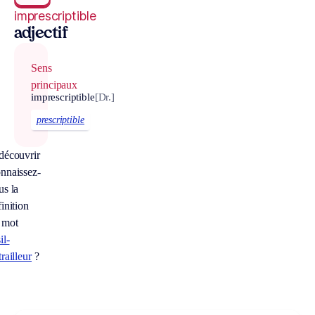
imprescriptible
adjectif
Sens
principaux
imprescriptible
[Dr.]
prescriptible
découvrir
nnaissez-
us la
inition
 mot
il-
railleur
?