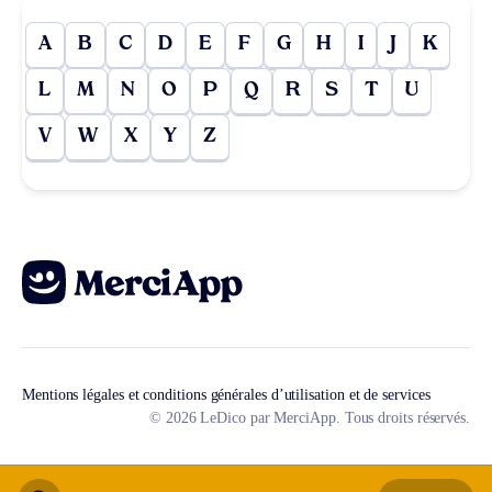
A
B
C
D
E
F
G
H
I
J
K
L
M
N
O
P
Q
R
S
T
U
V
W
X
Y
Z
Mentions légales et conditions générales d’utilisation et de services
© 2026 LeDico par MerciApp. Tous droits réservés.