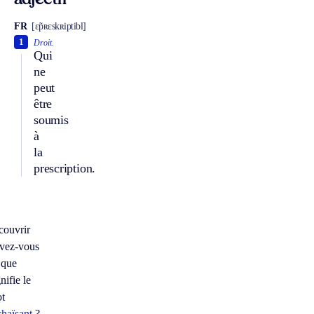
adjectif
FR
[ɛ̃pʀɛskʀiptibl]
1
Droit.
Qui
ne
peut
être
soumis
à
la
prescription.
couvrir
vez-vous
 que
nifie le
t
chaïsant
?