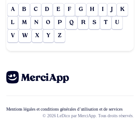
A
B
C
D
E
F
G
H
I
J
K
L
M
N
O
P
Q
R
S
T
U
V
W
X
Y
Z
Mentions légales et conditions générales d’utilisation et de services
© 2026 LeDico par MerciApp. Tous droits réservés.