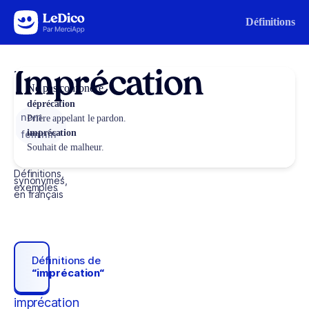
Aller au contenu
Définitions
Imprécation
Ne pas confondre
déprécation
nom
Prière appelant le pardon.
imprécation
féminin
Souhait de malheur.
Définitions,
synonymes,
exemples
en français
Définitions de
“imprécation“
imprécation