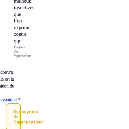
malheur,
invectives
que
l’on
exprime
contre
qqn.
Proférer
des
imprécations.
couvrir
le est la
nition du
ocyanique
?
Synonymes
de
“imprécation“