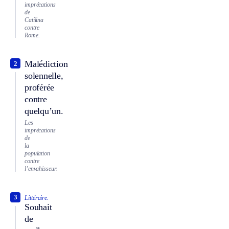
imprécations
de
Catilina
contre
Rome.
Malédiction
2
solennelle,
proférée
contre
quelqu’un.
Les
imprécations
de
la
population
contre
l’envahisseur.
3
Littéraire.
Souhait
de