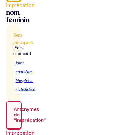
imprécation
nom
féminin
Sens
principaux
[Sens
commun]
juron
anathème
blasphème
malédiction
Antonymes
de
“imprécation“
imprécation