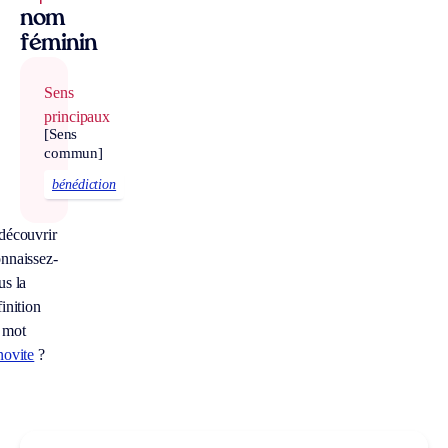
nom
féminin
Sens
principaux
[Sens
commun]
bénédiction
découvrir
nnaissez-
us la
inition
 mot
novite
?