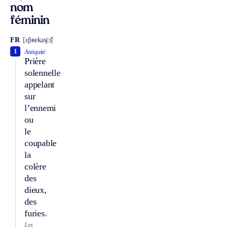
nom
féminin
FR
[ɛ̃pʀekasjɔ̃]
1
Antiquité.
Prière
solennelle
appelant
sur
l’ennemi
ou
le
coupable
la
colère
des
dieux,
des
furies.
Les