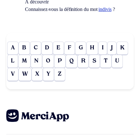
À découvrir
Connaissez-vous la définition du mot
indivis
?
A
B
C
D
E
F
G
H
I
J
K
L
M
N
O
P
Q
R
S
T
U
V
W
X
Y
Z