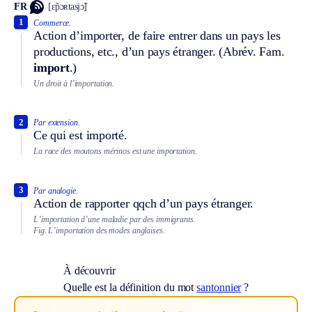
FR
[ɛ̃pɔʀtasjɔ̃]
1
Commerce.
Action d’importer, de faire entrer dans un pays les
productions, etc., d’un pays étranger. (
Abrév.
Fam.
import
.)
Un droit à l’importation.
2
Par extension.
Ce qui est importé.
La race des moutons mérinos est une importation.
3
Par analogie.
Action de rapporter qqch d’un pays étranger.
L’importation d’une maladie par des immigrants.
Fig.
L’importation des modes anglaises.
À découvrir
Quelle est la définition du mot
santonnier
?