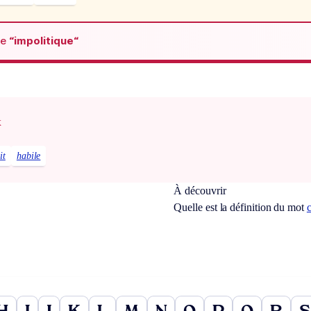
de
“impolitique“
x
it
habile
À découvrir
Quelle est la définition du mot
c