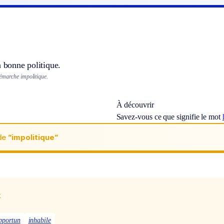
a bonne politique.
émarche impolitique.
À découvrir
Savez-vous ce que signifie le mot
de
“impolitique“
x
pportun
inhabile