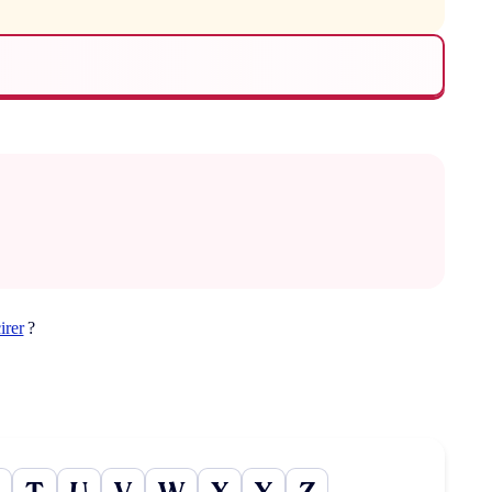
irer
?