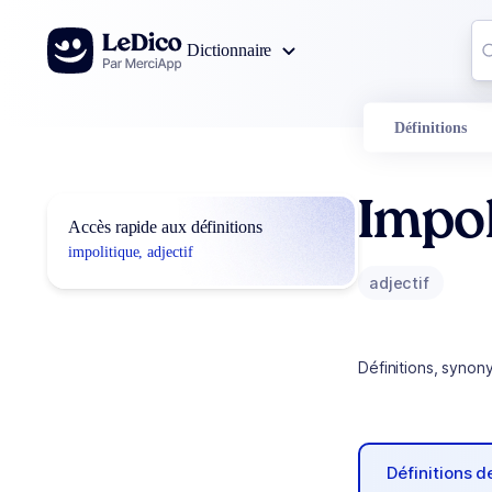
Aller au contenu
Co
Dictionnaire
0
r
Définitions
Impol
Accès rapide aux définitions
impolitique, adjectif
adjectif
Définitions, synon
Définitions 