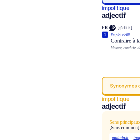
impolitique
adjectif
FR
[ɛ̃pɔlitik]
1
Emploi vieilli.
Contraire à l
Mesure, conduite, d
Synonymes 
impolitique
adjectif
Sens principau
[Sens commun]
maladroit
ino