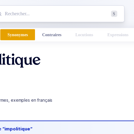
mmencez à chercher un mot dans le dictionnaire :
S
esults found.
Synonymes
Contraires
Locutions
Expressions
itique
ymes, exemples en français
de
“impolitique“