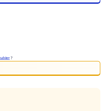
habiter
?