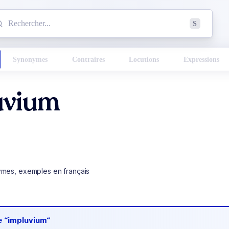
mmencez à chercher un mot dans le dictionnaire :
S
esults found.
Synonymes
Contraires
Locutions
Expressions
uvium
ymes, exemples en français
de
“impluvium“