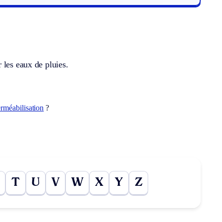
 les eaux de pluies.
rméabilisation
?
T
U
V
W
X
Y
Z