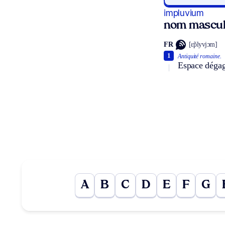
impluvium
nom mascul
FR
[ɛ̃plyvjɔm]
1
Antiquité romaine.
Espace dégagé
A
B
C
D
E
F
G