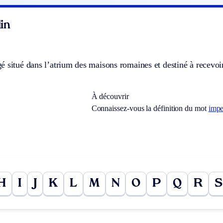
in
 situé dans l’atrium des maisons romaines et destiné à recevoir
À découvrir
Connaissez-vous la définition du mot
impe
H
I
J
K
L
M
N
O
P
Q
R
S