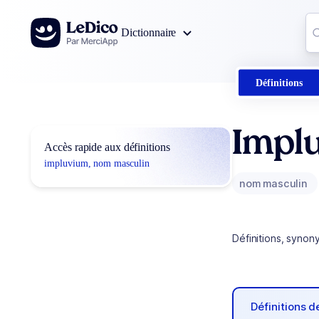
Aller au contenu
Co
Dictionnaire
0
r
Définitions
Impl
Accès rapide aux définitions
impluvium, nom masculin
nom masculin
Définitions, synon
Définitions 