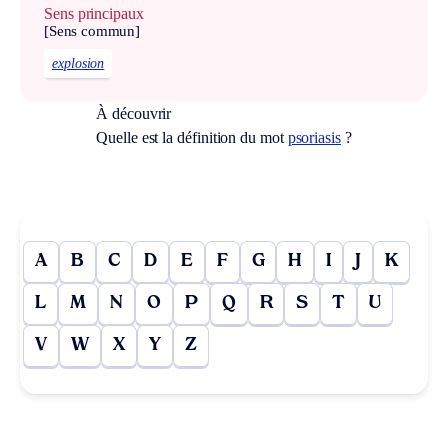
Sens principaux
[Sens commun]
explosion
À découvrir
Quelle est la définition du mot
psoriasis
?
A
B
C
D
E
F
G
H
I
J
K
L
M
N
O
P
Q
R
S
T
U
V
W
X
Y
Z