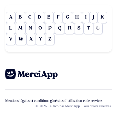
A
B
C
D
E
F
G
H
I
J
K
L
M
N
O
P
Q
R
S
T
U
V
W
X
Y
Z
Mentions légales et conditions générales d’utilisation et de services
© 2026 LeDico par MerciApp. Tous droits réservés.