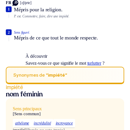
FR
[ɛ̃pjete]
Mépris pour la religion.
1
P. ext.
Commettre, faire, dire une impiété.
2
Sens figuré.
Mépris de ce que tout le monde respecte.
À découvrir
Savez-vous ce que signifie le mot
turlutter
?
Synonymes de
“impiété“
impiété
nom féminin
Sens principaux
[Sens commun]
athéisme
incrédulité
incroyance
impiété
[Parole ou acte impie]