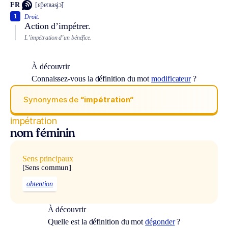
FR
[ɛ̃petʀasjɔ̃]
1
Droit.
Action d’impétrer.
L’impétration d’un bénéfice.
À découvrir
Connaissez-vous la définition du mot
modificateur
?
Synonymes de
“impétration“
impétration
nom féminin
Sens principaux
[Sens commun]
obtention
À découvrir
Quelle est la définition du mot
dégonder
?