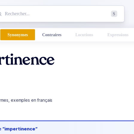
mmencez à chercher un mot dans le dictionnaire :
S
esults found.
Synonymes
Contraires
Locutions
Expressions
rtinence
ymes, exemples en français
de
“impertinence“