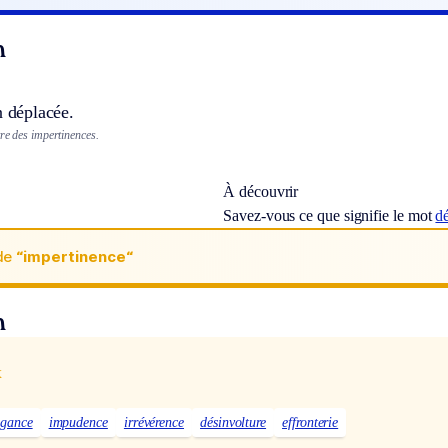
n
n déplacée.
re des impertinences.
À découvrir
Savez-vous ce que signifie le mot
d
de
“impertinence“
n
x
ogance
impudence
irrévérence
désinvolture
effronterie