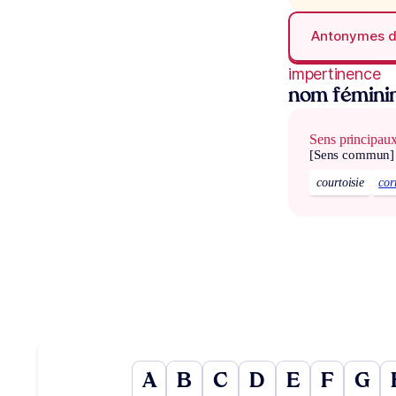
Antonymes 
impertinence
nom fémini
Sens principau
[Sens commun]
courtoisie
cor
A
B
C
D
E
F
G