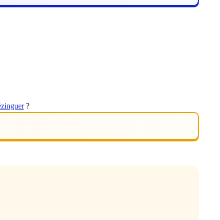
ézinguer
?