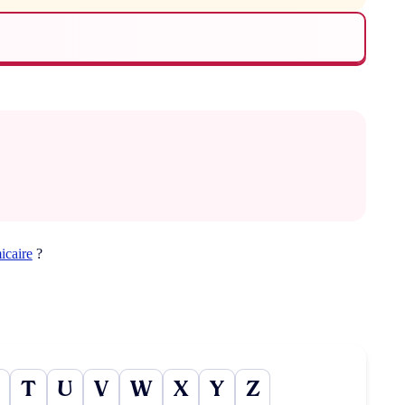
icaire
?
T
U
V
W
X
Y
Z