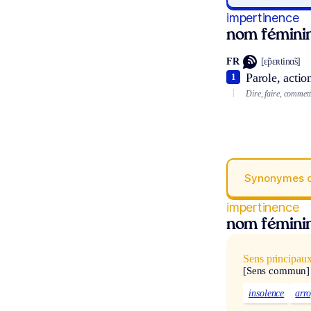
impertinence
nom fémini
FR
[ɛ̃pɛʀtinɑ̃s]
Parole, actio
1
Dire, faire, commett
Synonymes 
impertinence
nom fémini
Sens principau
[Sens commun]
insolence
arr