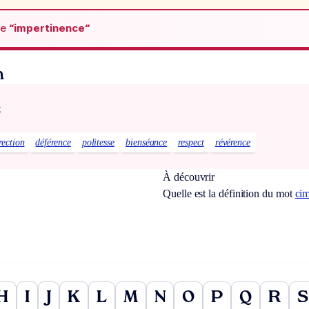
de
“impertinence“
n
x
rection
déférence
politesse
bienséance
respect
révérence
À découvrir
Quelle est la définition du mot
cim
H
I
J
K
L
M
N
O
P
Q
R
S