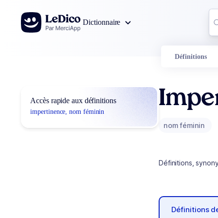
Aller au contenu
Co
Dictionnaire
0
r
Définitions
Impe
Accès rapide aux définitions
impertinence, nom féminin
nom féminin
Définitions, synon
Définitions 