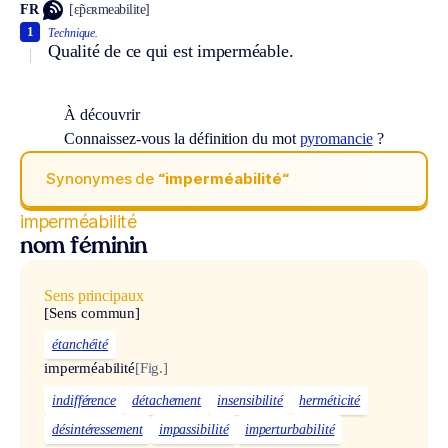
FR
[ɛ̃pɛʀmeabilite]
1
Technique.
Qualité de ce qui est imperméable.
À découvrir
Connaissez-vous la définition du mot
pyromancie
?
Synonymes de
“imperméabilité“
imperméabilité
nom féminin
Sens principaux
[Sens commun]
étanchéité
imperméabilité
[Fig.]
indifférence
détachement
insensibilité
herméticité
désintéressement
impassibilité
imperturbabilité