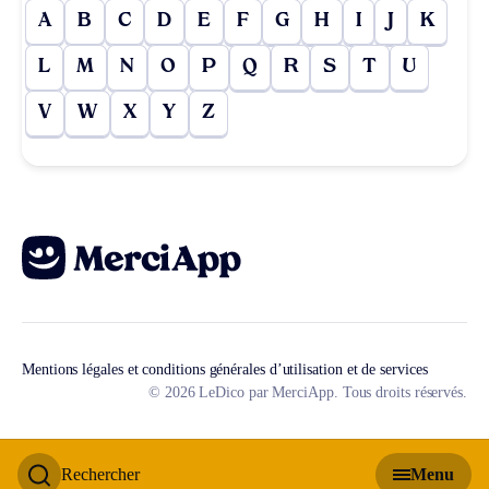
A
B
C
D
E
F
G
H
I
J
K
L
M
N
O
P
Q
R
S
T
U
V
W
X
Y
Z
Mentions légales et conditions générales d’utilisation et de services
© 2026 LeDico par MerciApp. Tous droits réservés.
Rechercher
Menu