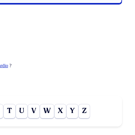
ardio
?
T
U
V
W
X
Y
Z