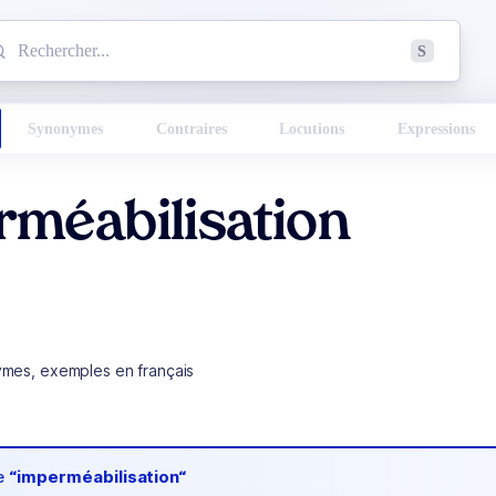
mmencez à chercher un mot dans le dictionnaire :
S
esults found.
Synonymes
Contraires
Locutions
Expressions
méabilisation
ymes, exemples en français
de
“imperméabilisation“