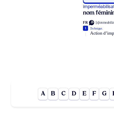
imperméabilisa
nom fémini
FR
[ɛ̃pɛʀmeabiliza
1
Technique.
Action d’impe
A
B
C
D
E
F
G