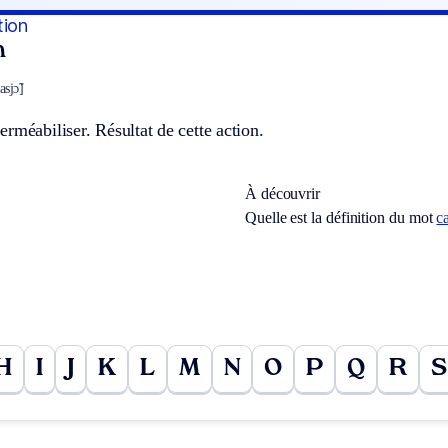
tion
n
sjɔ̃]
rméabiliser. Résultat de cette action.
À découvrir
Quelle est la définition du mot
c
H
I
J
K
L
M
N
O
P
Q
R
S