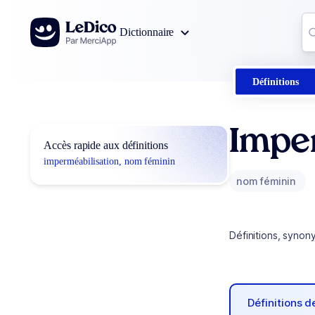
Aller au contenu
Co
Dictionnaire
0
r
Définitions
Imper
Accès rapide aux définitions
imperméabilisation, nom féminin
nom féminin
Définitions, synon
Définitions 