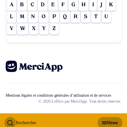
A
B
C
D
E
F
G
H
I
J
K
L
M
N
O
P
Q
R
S
T
U
V
W
X
Y
Z
Mentions légales et conditions générales d’utilisation et de services
© 2026 LeDico par MerciApp. Tous droits réservés.
Rechercher
Menu