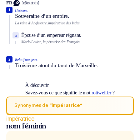
FR
[ɛ̃peʀatʀis]
1
Histoire.
Souveraine d’un empire.
La reine d’Angleterre, impératrice des Indes.
Épouse d’un empereur régnant.
a
Marie-Louise, impératrice des Français.
2
Relatif aux jeux.
Troisième atout du tarot de Marseille.
À découvrir
Savez-vous ce que signifie le mot
rottweiller
?
Synonymes de
“impératrice“
impératrice
nom féminin