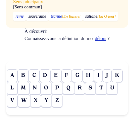
Sens principaux
[Sens commun]
reine
souveraine
tsarine
[En Russie]
sultane
[En Orient]
À découvrir
Connaissez-vous la définition du mot
détors
?
A
B
C
D
E
F
G
H
I
J
K
L
M
N
O
P
Q
R
S
T
U
V
W
X
Y
Z