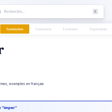
mmencez à chercher un mot dans le dictionnaire :
S
esults found.
Synonymes
Contraires
Locutions
Expressions
r
ymes, exemples en français
de
“imper“