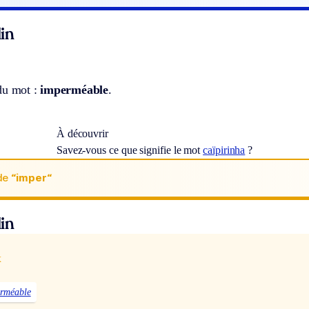
in
du mot :
imperméable
.
À découvrir
Savez-vous ce que signifie le mot
caïpirinha
?
de
“imper“
in
x
rméable