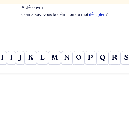
À découvrir
Connaissez-vous la définition du mot
décupler
?
H
I
J
K
L
M
N
O
P
Q
R
S