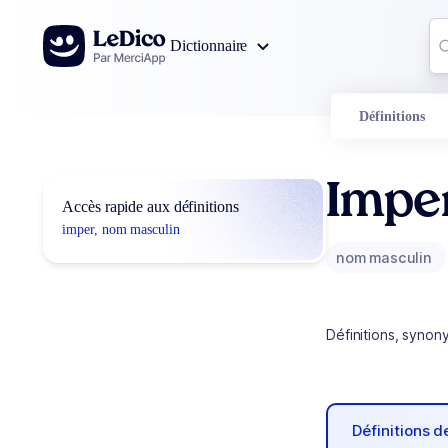
Aller au contenu
Co
Dictionnaire
0
r
Définitions
Impe
Accès rapide aux définitions
imper, nom masculin
nom masculin
Définitions, synon
Définitions 