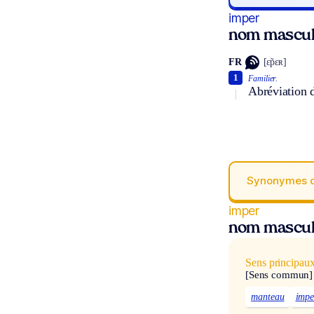
imper
nom mascul
FR
[ɛ̃pɛʀ]
1
Familier.
Abréviation 
Synonymes 
imper
nom mascul
Sens principau
[Sens commun]
manteau
impe