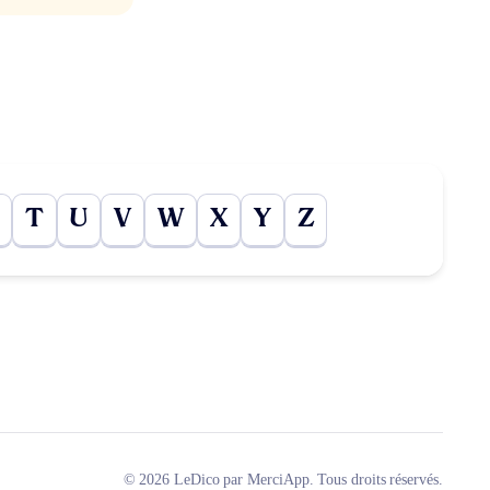
T
U
V
W
X
Y
Z
© 2026 LeDico par MerciApp. Tous droits réservés.