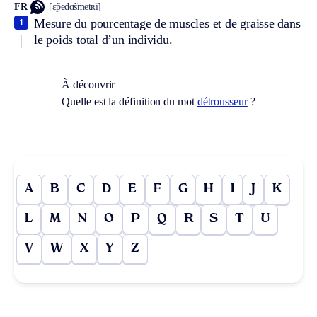
FR
[ɛ̃pedɑ̃smetʀi]
Mesure du pourcentage de muscles et de graisse dans
1
le poids total d’un individu.
À découvrir
Quelle est la définition du mot
détrousseur
?
A
B
C
D
E
F
G
H
I
J
K
L
M
N
O
P
Q
R
S
T
U
V
W
X
Y
Z