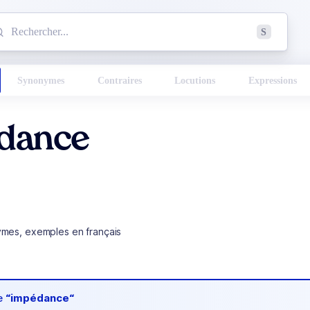
mmencez à chercher un mot dans le dictionnaire :
S
esults found.
Synonymes
Contraires
Locutions
Expressions
dance
ymes, exemples en français
de
“impédance“