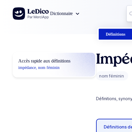
Aller au contenu
Co
Dictionnaire
0
r
Définitions
Impé
Accès rapide aux définitions
impédance, nom féminin
nom féminin
Définitions, synon
Définitions 