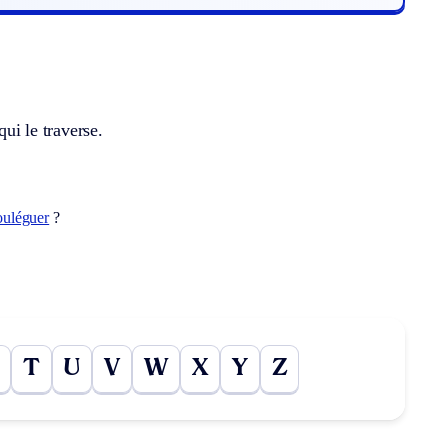
qui le traverse.
ouléguer
?
T
U
V
W
X
Y
Z