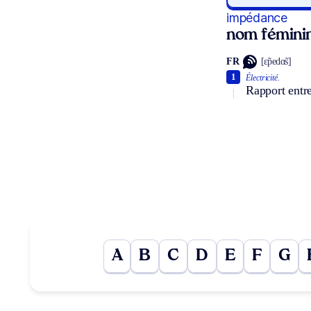
impédance
nom fémini
FR
[ɛ̃pedɑ̃s]
1
Électricité.
Rapport entre
A
B
C
D
E
F
G