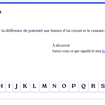
n
 la différence de potentiel aux bornes d’un circuit et le courant 
À découvrir
Savez-vous ce que signifie le mot
b
H
I
J
K
L
M
N
O
P
Q
R
S