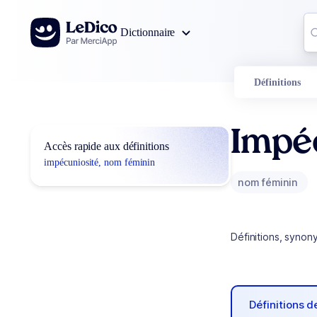
Aller au contenu
Co
Dictionnaire
0
r
Définitions
Impé
Accès rapide aux définitions
impécuniosité, nom féminin
nom féminin
Définitions, synon
Définitions 