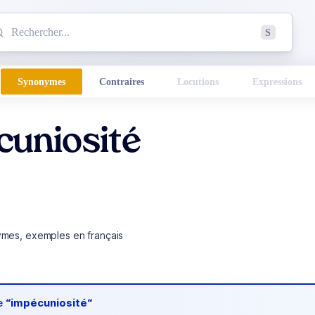
mmencez à chercher un mot dans le dictionnaire :
S
esults found.
Synonymes
Contraires
Locutions
Expressions
cuniosité
ymes, exemples en français
de
“impécuniosité“