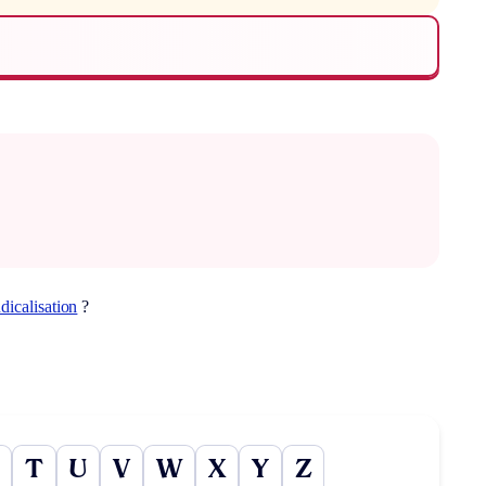
dicalisation
?
T
U
V
W
X
Y
Z