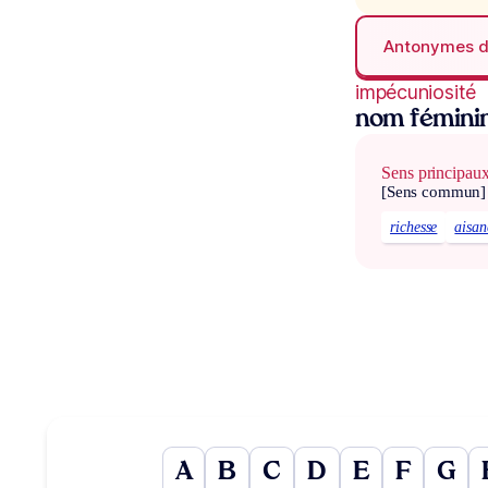
Antonymes 
impécuniosité
nom fémini
Sens principau
[Sens commun]
richesse
aisan
A
B
C
D
E
F
G