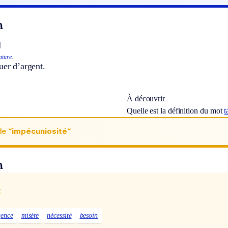
n
]
ature.
uer d’argent.
À découvrir
Quelle est la définition du mot
t
de
“impécuniosité“
n
x
gence
misère
nécessité
besoin