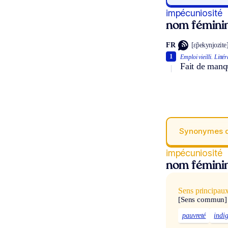
impécuniosité
nom fémini
FR
[ɛ̃pekynjozite
1
Emploi vieilli.
Littér
Fait de manq
Synonymes 
impécuniosité
nom fémini
Sens principau
[Sens commun]
pauvreté
indi