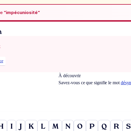
de
“impécuniosité“
n
x
ce
À découvrir
Savez-vous ce que signifie le mot
désyn
H
I
J
K
L
M
N
O
P
Q
R
S