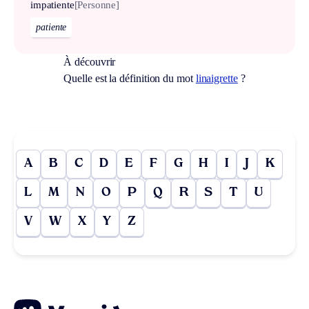
impatiente
[Personne]
patiente
À découvrir
Quelle est la définition du mot
linaigrette
?
A
B
C
D
E
F
G
H
I
J
K
L
M
N
O
P
Q
R
S
T
U
V
W
X
Y
Z