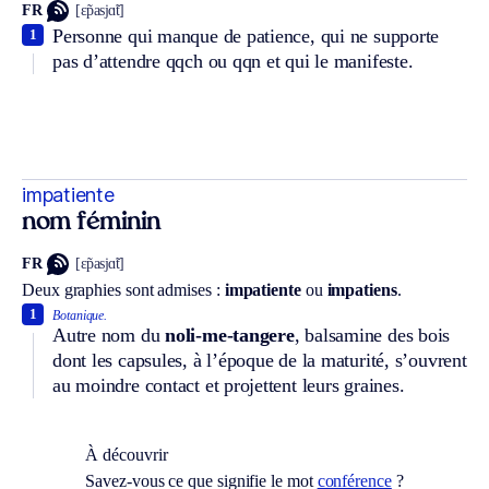
FR
[ɛ̃pasjɑ̃t]
Personne qui manque de patience, qui ne supporte
1
pas d’attendre qqch ou qqn et qui le manifeste.
impatiente
nom féminin
FR
[ɛ̃pasjɑ̃t]
Deux graphies sont admises :
impatiente
ou
impatiens
.
1
Botanique.
Autre nom du
noli-me-tangere
, balsamine des bois
dont les capsules, à l’époque de la maturité, s’ouvrent
au moindre contact et projettent leurs graines.
À découvrir
Savez-vous ce que signifie le mot
conférence
?