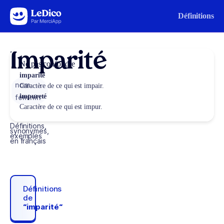
Aller au contenu
Définitions
Imparité
Ne pas confondre
imparité
nom
Caractère de ce qui est impair.
impureté
féminin
Caractère de ce qui est impur.
Définitions,
synonymes,
exemples
en français
Définitions
de
“imparité“