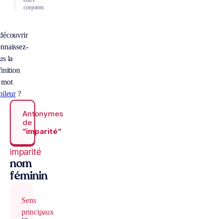
conjoints.
découvrir
nnaissez-
us la
inition
 mot
pileur
?
Antonymes
de
“imparité“
imparité
nom
féminin
Sens
principaux