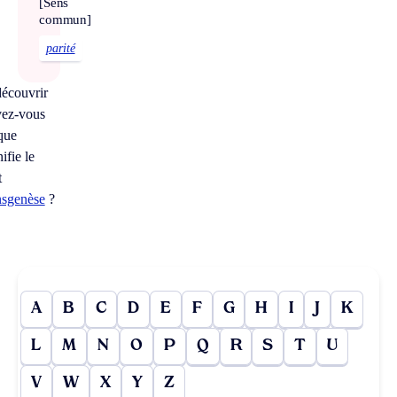
[Sens
commun]
parité
écouvrir
vez-vous
que
nifie le
t
nsgenèse
?
A
B
C
D
E
F
G
H
I
J
K
L
M
N
O
P
Q
R
S
T
U
V
W
X
Y
Z