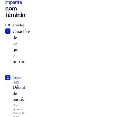
imparité
nom
féminin
FR
[ɛ̃paʀite]
Caractère
1
de
ce
qui
est
impair.
2
Emploi
vieilli.
Défaut
de
parité.
Une
imparité
choquante
entre