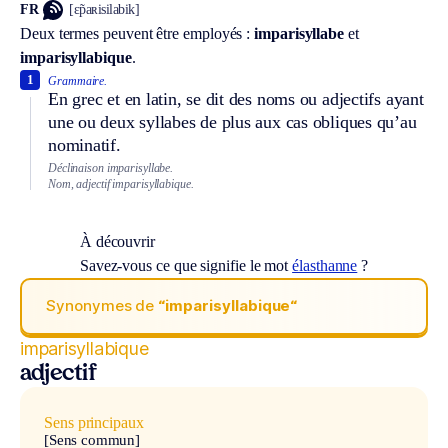
FR
[ɛ̃paʀisilabik]
Deux termes peuvent être employés :
imparisyllabe
et
imparisyllabique
.
1
Grammaire.
En grec et en latin, se dit des noms ou adjectifs ayant
une ou deux syllabes de plus aux cas obliques qu’au
nominatif.
Déclinaison imparisyllabe.
Nom, adjectif imparisyllabique.
À découvrir
Savez-vous ce que signifie le mot
élasthanne
?
Synonymes de
“imparisyllabique“
imparisyllabique
adjectif
Sens principaux
[Sens commun]