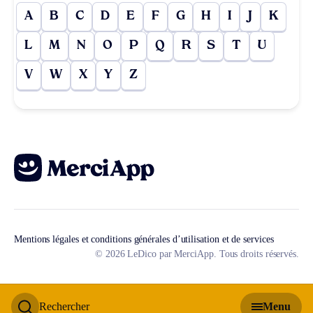
A
B
C
D
E
F
G
H
I
J
K
L
M
N
O
P
Q
R
S
T
U
V
W
X
Y
Z
Mentions légales et conditions générales d’utilisation et de services
© 2026 LeDico par MerciApp. Tous droits réservés.
Rechercher
Menu