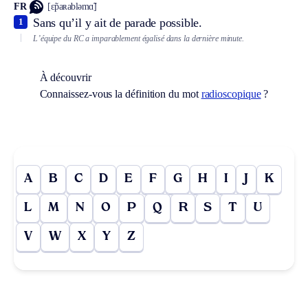
FR
[ɛ̃paʀabləmɑ̃]
Sans qu’il y ait de parade possible.
1
L’équipe du RC a imparablement égalisé dans la dernière minute.
À découvrir
Connaissez-vous la définition du mot
radioscopique
?
A
B
C
D
E
F
G
H
I
J
K
L
M
N
O
P
Q
R
S
T
U
V
W
X
Y
Z