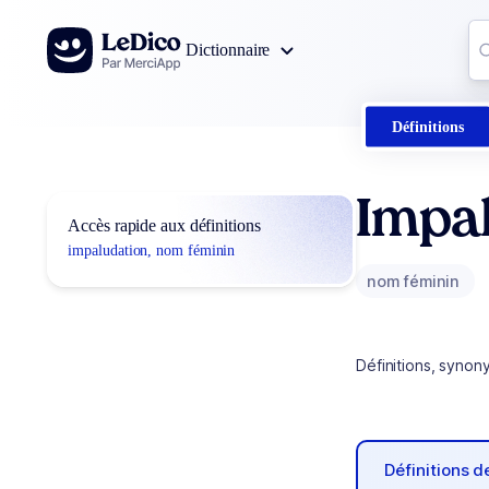
Aller au contenu
Co
Dictionnaire
0
r
Définitions
Impa
Accès rapide aux définitions
impaludation, nom féminin
nom féminin
Définitions, synon
Définitions 