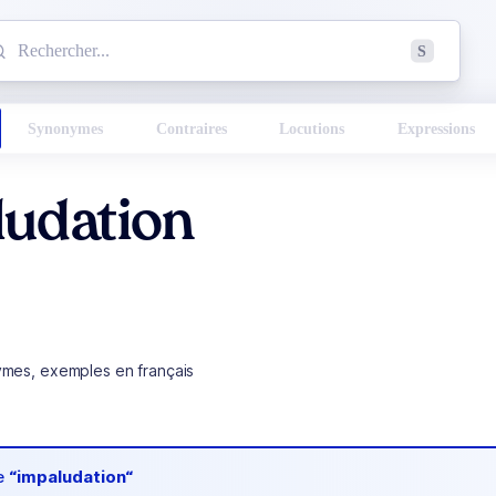
mmencez à chercher un mot dans le dictionnaire :
S
esults found.
Synonymes
Contraires
Locutions
Expressions
ludation
ymes, exemples en français
de
“impaludation“