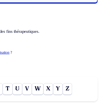
des fins thérapeutiques.
isation
?
T
U
V
W
X
Y
Z