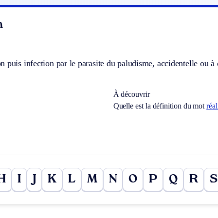
n
 puis infection par le parasite du paludisme, accidentelle ou à 
À découvrir
Quelle est la définition du mot
réal
H
I
J
K
L
M
N
O
P
Q
R
S