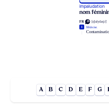
impaludation
nom fémini
FR
[ɛ̃palydasjɔ̃]
1
Médecine.
Contamination
A
B
C
D
E
F
G