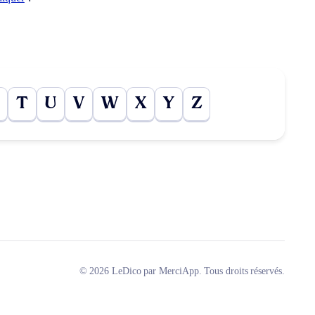
T
U
V
W
X
Y
Z
© 2026 LeDico par MerciApp. Tous droits réservés.