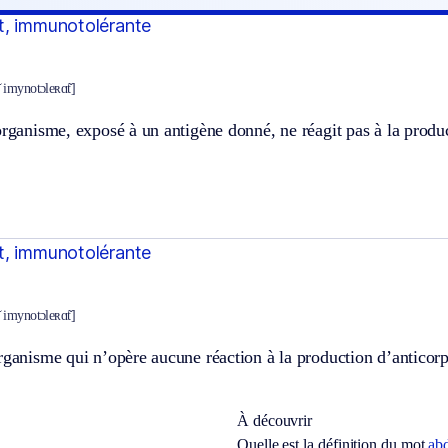
t, immunotolérante
 imynotɔleʀɑ̃t]
organisme, exposé à un antigène donné, ne réagit pas à la produ
t, immunotolérante
 imynotɔleʀɑ̃t]
rganisme qui n’opère aucune réaction à la production d’anticorp
À découvrir
Quelle est la définition du mot
ab