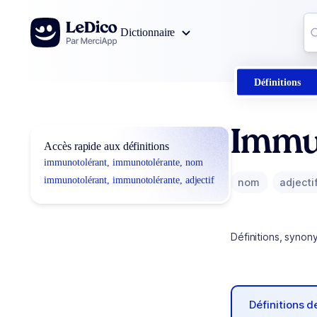
Aller au contenu
Co
Dictionnaire
0
r
Définitions
Immu
Accès rapide aux définitions
immunotolérant, immunotolérante, nom
immunotolérant, immunotolérante, adjectif
nom
adjecti
Définitions, synon
Définitions 