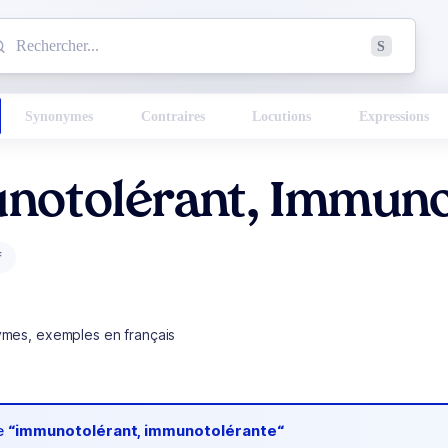
mmencez à chercher un mot dans le dictionnaire :
S
esults found.
Synonymes
Contraires
Locutions
Expressions
notolérant, Immuno
f
ymes, exemples en français
de
“immunotolérant, immunotolérante“