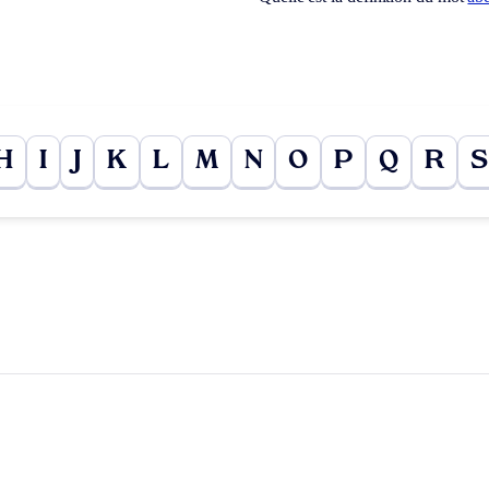
H
I
J
K
L
M
N
O
P
Q
R
S