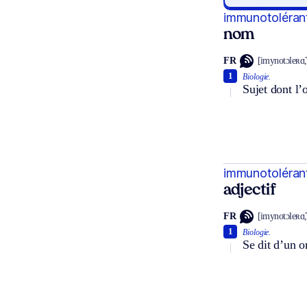
immunotoléran
nom
FR
[imynotɔleʀɑ̃,
1
Biologie.
Sujet dont l’
immunotoléran
adjectif
FR
[imynotɔleʀɑ̃,
1
Biologie.
Se dit d’un o