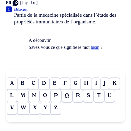
FR
[imynɔlɔʒi]
1
Médecine.
Partie de la médecine spécialisée dans l’étude des
propriétés immunitaires de l’organisme.
À découvrir
Savez-vous ce que signifie le mot
lusin
?
A
B
C
D
E
F
G
H
I
J
K
L
M
N
O
P
Q
R
S
T
U
V
W
X
Y
Z