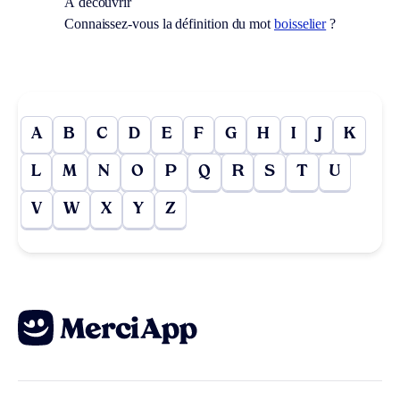
À découvrir
Connaissez-vous la définition du mot
boisselier
?
A
B
C
D
E
F
G
H
I
J
K
L
M
N
O
P
Q
R
S
T
U
V
W
X
Y
Z