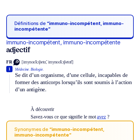
Définitions de
“immuno-incompétent, immuno-
incompétente“
immuno-incompétent, immuno-incompétente
adjectif
FR
[imynoɛ̃kɔ̃petɑ̃, imynoɛ̃kɔ̃petɑ̃t]
1
Médecine.
Biologie.
Se dit d’un organisme, d’une cellule, incapables de
former des anticorps lorsqu’ils sont soumis à l’action
d’un antigène.
À découvrir
Savez-vous ce que signifie le mot
avez
?
Synonymes de
“immuno-incompétent,
immuno-incompétente“